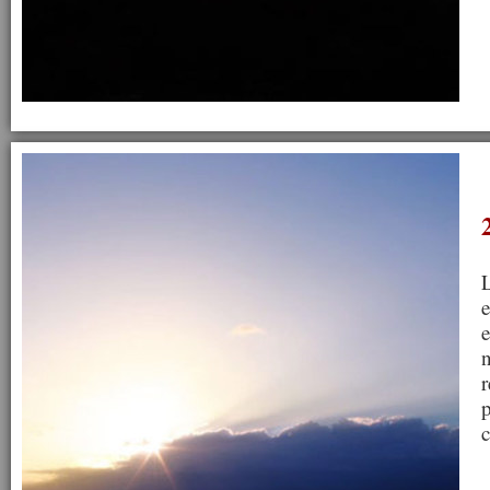
L
e
e
n
r
p
c