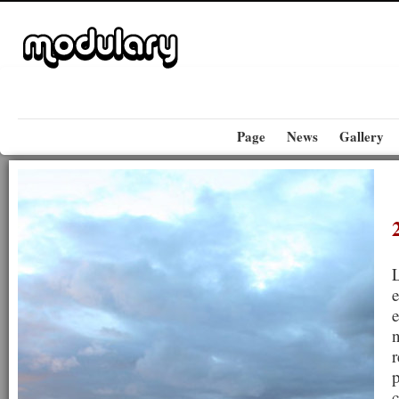
Page
News
Gallery
L
e
e
n
r
p
c