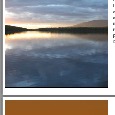
L
e
e
n
r
p
c